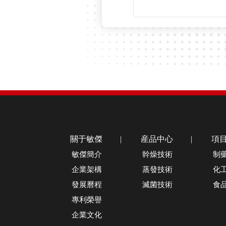
關于敏傑
|
産品中心
|
項
敏傑簡介
幹燥技術
制
企業架構
蒸發技術
化
發展曆程
滅菌技術
食
專利榮譽
企業文化