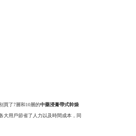
别買了7層和10層的
中藥浸膏帶式幹燥
各大用戶節省了人力以及時間成本，同