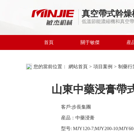
真空帶式幹燥
低溫節能濃縮機和真空
首頁
關于敏傑
産
您的當前位置：
網站首頁
>
項目案例
>
制藥行
山東中藥浸膏帶
客戶:步長集團
産品：中藥浸膏
型号: MJY120-7;MJY200-10;MJY60-