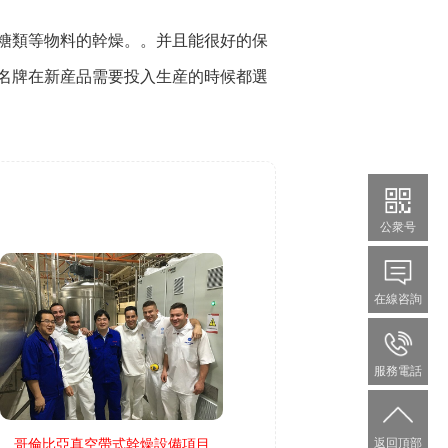
糖類等物料的幹燥。。并且能很好的保
名牌在新産品需要投入生産的時候都選
公衆号
在線咨詢
服務電話
返回頂部
哥倫比亞真空帶式幹燥設備項目