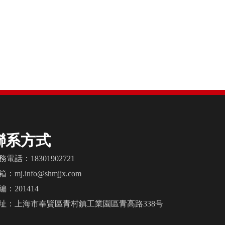
聯系方式
務電話：18301902721
：mj.info@shmjjx.com
編：201414
址：上海市奉賢區青村鎮工業園區青高路338号