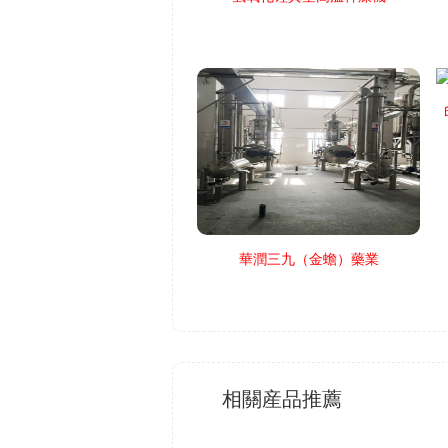
華潤三九（金蟾）藥業
相關産品推薦