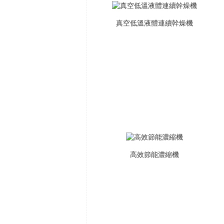
真空低溫液體連續幹燥機
高效節能濃縮機