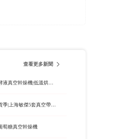
查看更多新聞
發酵液真空幹燥機|低溫烘幹設備
發貨季|上海敏傑5套真空帶式幹燥機發往浙江湖州
葡萄糖真空幹燥機