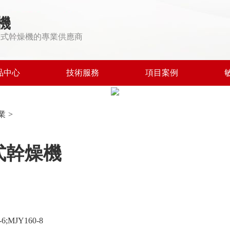
機
帶式幹燥機的專業供應商
品中心
技術服務
項目案例
業
>
式幹燥機
6;MJY160-8