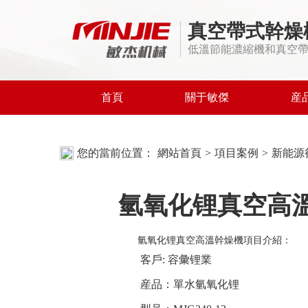
真空帶式幹燥
低溫節能濃縮機和真空
首頁
關于敏傑
産
您的當前位置：
網站首頁
>
項目案例
>
新能源
氫氧化锂真空高
氫氧化锂真空高溫幹燥機項目介紹：
客戶: 容彙锂業
産品：單水氫氧化锂