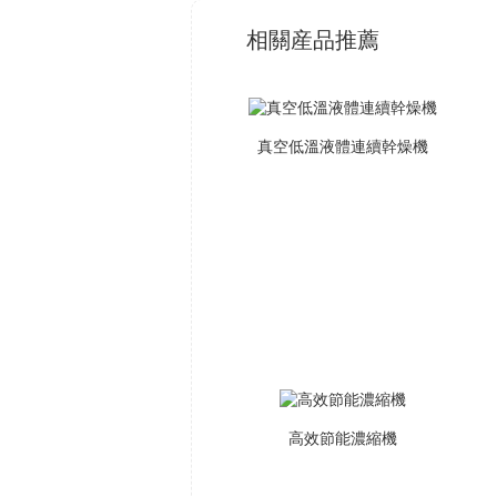
相關産品推薦
真空低溫液體連續幹燥機
高效節能濃縮機