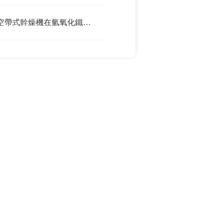
真空帶式幹燥機在氫氧化鐵幹燥中的優勢