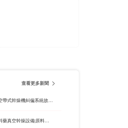
查看更多新聞
真空帶式幹燥機糾偏系統故障分析
原料藥真空幹燥設備|原料藥帶式烘幹機