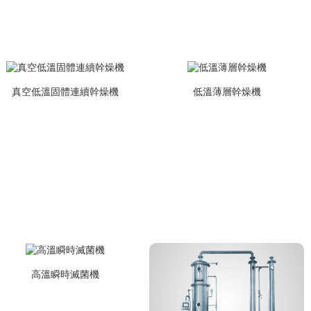
真空低溫固體連續幹燥機
低溫薄層幹燥機
高溫瞬時滅菌機