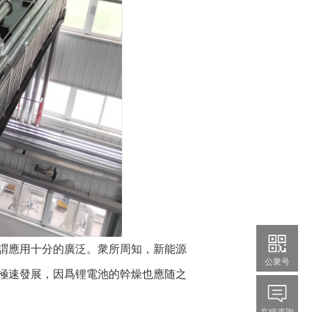
謂應用十分的廣泛。衆所周知，新能源
公衆号
極速發展，因爲锂電池的幹燥也應随之