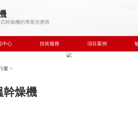
機
帶式幹燥機的專業供應商
品中心
技術服務
項目案例
行業
>
溫幹燥機