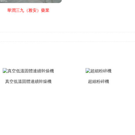
華潤三九（雅安）藥業
真空低溫固體連續幹燥機
超細粉碎機