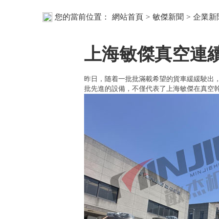
您的當前位置：
網站首頁
>
敏傑新聞
>
企業新
上海敏傑真空連
昨日，随着一批批滿載希望的貨車緩緩駛出
批先進的設備，不僅代表了上海敏傑在真空